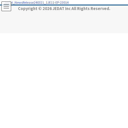
コ
ナ
Jedat_NewsRelease240321_1JE11-EP-23014
ン
ビ
Copyright © 2026 JEDAT Inc All Rights Reserved.
テ
ゲ
ン
ー
ツ
シ
に
ョ
移
ン
動
に
移
動