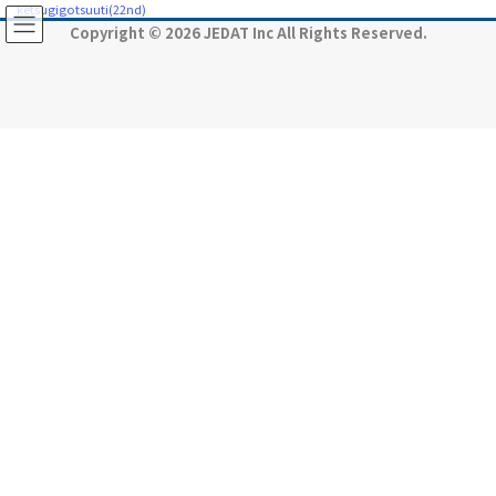
コ
ナ
ketsugigotsuuti(22nd)
ン
ビ
Copyright © 2026 JEDAT Inc All Rights Reserved.
テ
ゲ
ン
ー
ツ
シ
に
ョ
移
ン
動
に
移
動