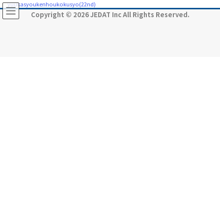
コ
ナ
yuukasyoukenhoukokusyo(22nd)
ン
ビ
Copyright © 2026 JEDAT Inc All Rights Reserved.
テ
ゲ
ン
ー
ツ
シ
に
ョ
移
ン
動
に
移
動