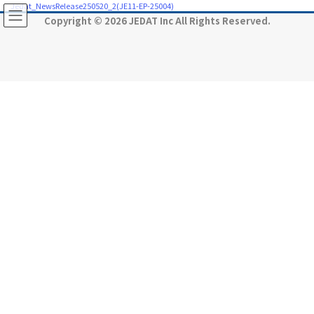
コ
ナ
Jedat_NewsRelease250520_2(JE11-EP-25004)
ン
ビ
Copyright © 2026 JEDAT Inc All Rights Reserved.
テ
ゲ
ン
ー
ツ
シ
に
ョ
移
ン
動
に
移
動