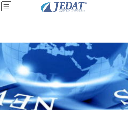
コ
ナ
ン
ビ
テ
ゲ
ン
ー
ツ
シ
に
ョ
移
ン
動
に
移
動