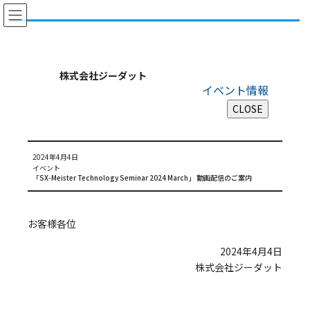
コ
ナ
ン
ビ
テ
ゲ
ン
ー
ツ
シ
株式会社ジーダット
に
ョ
イベント情報
移
ン
動
に
移
動
2024年4月4日
イベント
「SX-Meister Technology Seminar 2024 March」 動画配信のご案内
お客様各位
2024年4月4日
株式会社ジーダット